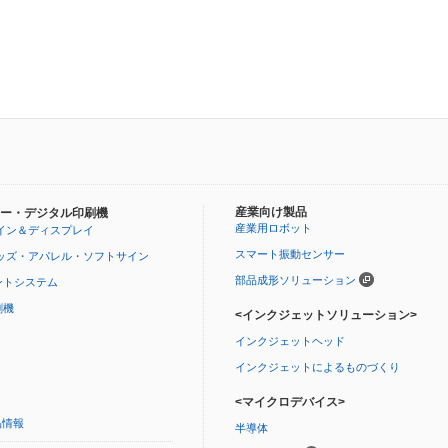
産業向け製品
ー・デジタル印刷機
産業用ロボット
イン＆ディスプレイ
スマート振動センサー
ッズ・アパレル・ソフトサイン
部品成形ソリューション
ントシステム
刷機
<インクジェットソリューション>
インクジェットヘッド
インクジェットによるものづくり
<マイクロデバイス>
品情報
半導体