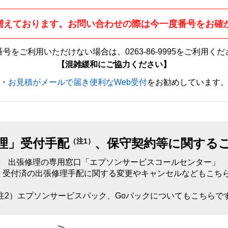
増えております。お問い合わせの際は今一度番号をお確
番号をご利用いただけない場合は、
0263-86-9995
をご利用くだ
【混雑緩和にご協力ください】
・
お見積がメールで届き便利なWeb受付
をお勧めしています
理」受付手配
、保守契約等に関する
（注1）
出張修理の専用窓口「エプソンサービスコールセンター」
）受付済の出張修理手配に関する変更やキャンセルなどもこち
注2）エプソンサービスパック、Goパックについてもこちらで