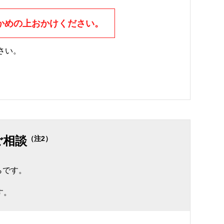
かめの上おかけください。
さい。
。
ご相談
（注2）
らです。
す。