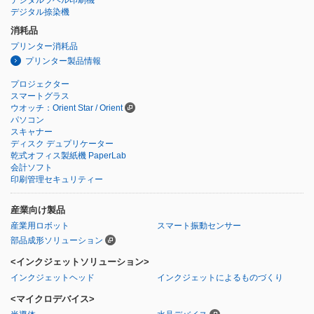
デジタル捺染機
消耗品
プリンター消耗品
プリンター製品情報
プロジェクター
スマートグラス
ウオッチ：Orient Star / Orient
パソコン
スキャナー
ディスク デュプリケーター
乾式オフィス製紙機 PaperLab
会計ソフト
印刷管理セキュリティー
産業向け製品
産業用ロボット
スマート振動センサー
部品成形ソリューション
<インクジェットソリューション>
インクジェットヘッド
インクジェットによるものづくり
<マイクロデバイス>