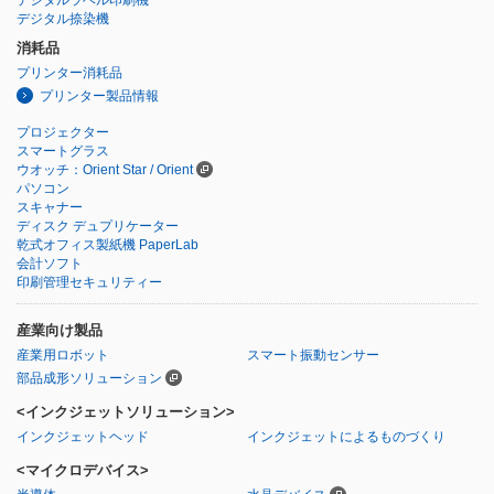
デジタル捺染機
消耗品
プリンター消耗品
プリンター製品情報
プロジェクター
スマートグラス
ウオッチ：Orient Star / Orient
パソコン
スキャナー
ディスク デュプリケーター
乾式オフィス製紙機 PaperLab
会計ソフト
印刷管理セキュリティー
産業向け製品
産業用ロボット
スマート振動センサー
部品成形ソリューション
<インクジェットソリューション>
インクジェットヘッド
インクジェットによるものづくり
<マイクロデバイス>