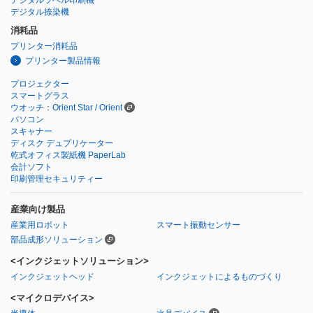
デジタル捺染機
消耗品
プリンター消耗品
プリンター製品情報
プロジェクター
スマートグラス
ウオッチ：Orient Star / Orient
パソコン
スキャナー
ディスク デュプリケーター
乾式オフィス製紙機 PaperLab
会計ソフト
印刷管理セキュリティー
産業向け製品
産業用ロボット
スマート振動センサー
部品成形ソリューション
<インクジェットソリューション>
インクジェットヘッド
インクジェットによるものづくり
<マイクロデバイス>