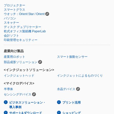
プロジェクター
スマートグラス
ウオッチ：Orient Star / Orient
パソコン
スキャナー
ディスク デュプリケーター
乾式オフィス製紙機 PaperLab
会計ソフト
印刷管理セキュリティー
産業向け製品
産業用ロボット
スマート振動センサー
部品成形ソリューション
<インクジェットソリューション>
インクジェットヘッド
インクジェットによるものづくり
<マイクロデバイス>
半導体
水晶デバイス
センシングデバイス
ビジネスソリューション・
プリント活用
導入事例
サポート&ダウンロード
ショッピング