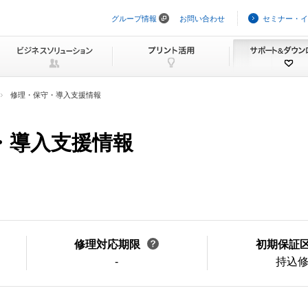
グループ情報
お問い合わせ
セミナー・イ
ナ
ビ
ゲ
ー
シ
ョ
ン
修理・保守・導入支援情報
を
ス
キ
ッ
守・導入支援情報
プ
修理対応期限
初期保証
-
持込