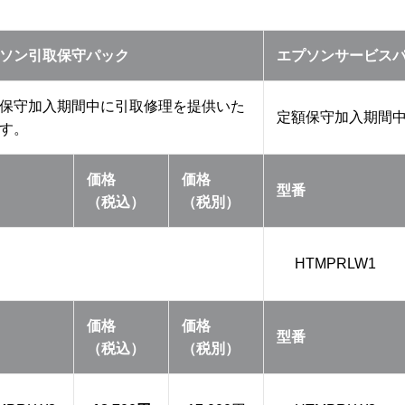
ソン引取保守パック
エプソンサービス
保守加入期間中に引取修理を提供いた
定額保守加入期間
す。
価格
価格
型番
（税込）
（税別）
HTMPRLW1
価格
価格
型番
（税込）
（税別）