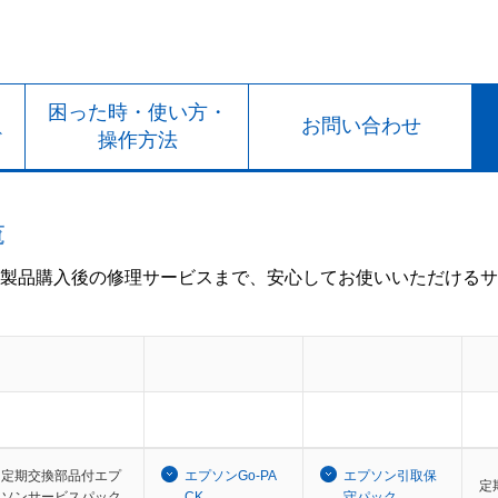
ト
困った時・使い方・
お問い合わせ
ド
操作方法
覧
製品購入後の修理サービスまで、安心してお使いいただけるサ
定期交換部品付エプ
エプソンGo-PA
エプソン引取保
定
ソンサービスパック
CK
守パック