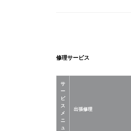
修理サービス
サ
ー
ビ
ス
出張修理
メ
ニ
ュ