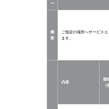
ー
概
ご指定の場所へサービスエ
要
ます。
価
内容
（