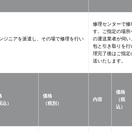
修理センターで修
す。ご指定の場所
ンジニアを派遣し、その場で修理を行い
の運送業者が伺い
包と引き取りを行
理完了後はご指定
送いたします。
価格
格
価格
内容
（税
税込）
（税別）
込）