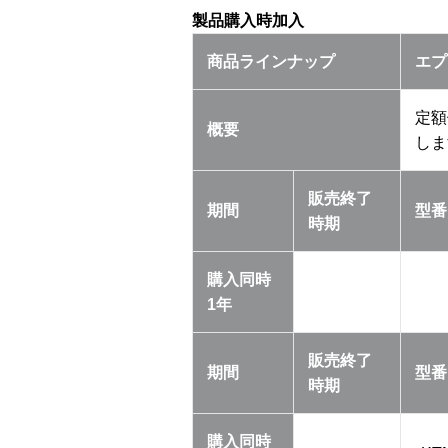
製品購入時加入
商品ラインナップ
エプ
定額
概要
しま
販売終了
期間
型番
時期
購入同時
1年
販売終了
期間
型番
時期
購入同時