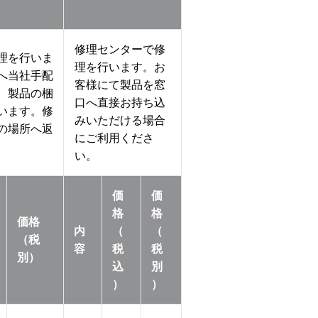
修理センターで修
理を行いま
理を行います。お
へ当社手配
客様にて製品を窓
、製品の梱
口へ直接お持ち込
います。修
みいただける場合
の場所へ返
にご利用くださ
い。
価
価
格
格
価格
内
（
（
（税
容
税
税
別）
込
別
）
）