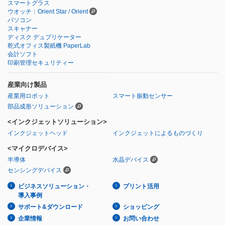
スマートグラス
ウオッチ：Orient Star / Orient
パソコン
スキャナー
ディスク デュプリケーター
乾式オフィス製紙機 PaperLab
会計ソフト
印刷管理セキュリティー
産業向け製品
産業用ロボット
スマート振動センサー
部品成形ソリューション
<インクジェットソリューション>
インクジェットヘッド
インクジェットによるものづくり
<マイクロデバイス>
半導体
水晶デバイス
センシングデバイス
ビジネスソリューション・
プリント活用
導入事例
サポート&ダウンロード
ショッピング
企業情報
お問い合わせ