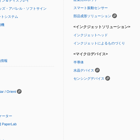
イン＆ディスプレイ
スマート振動センサー
ッズ・アパレル・ソフトサイン
部品成形ソリューション
ントシステム
刷機
<インクジェットソリューション>
インクジェットヘッド
インクジェットによるものづくり
<マイクロデバイス>
品情報
半導体
水晶デバイス
センシングデバイス
 / Orient
ケーター
aperLab