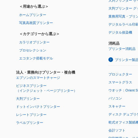
大判プリンター サ
＜用途から選ぶ＞
大判プリンター グ
ホームプリンター
業務用写真・プリ
写真高画質プリンター
デジタルラベル印
デジタル捺染機
＜カテゴリーから選ぶ＞
カラリオプリンター
消耗品
プリンター消耗品
プロセレクション
エコタンク搭載モデル
プリンター製
法人・業務向けプリンター・複合機
プロジェクター
エプソンのスマートチャージ
スマートグラス
ビジネスプリンター
ウオッチ：Orient Star
（インクジェット・ページプリンター）
パソコン
大判プリンター
スキャナー
ドットインパクトプリンター
ディスク デュプリ
レシートプリンター
乾式オフィス製紙機 P
ラベルプリンター
会計ソフト