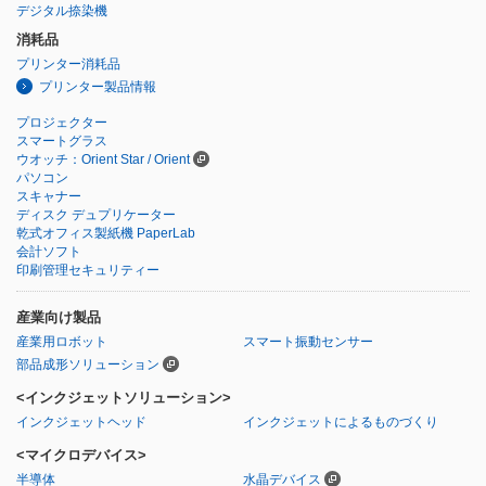
デジタル捺染機
消耗品
プリンター消耗品
プリンター製品情報
プロジェクター
スマートグラス
ウオッチ：Orient Star / Orient
パソコン
スキャナー
ディスク デュプリケーター
乾式オフィス製紙機 PaperLab
会計ソフト
印刷管理セキュリティー
産業向け製品
産業用ロボット
スマート振動センサー
部品成形ソリューション
<インクジェットソリューション>
インクジェットヘッド
インクジェットによるものづくり
<マイクロデバイス>
半導体
水晶デバイス