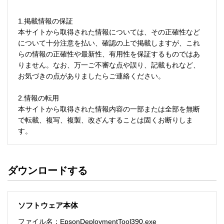
1.掲載情報の保証

本サイトから取得された情報については、その正確性など
について十分注意を払い、確認の上で掲載しますが、これ
らの情報の正確性や最新性、有用性を保証するものではあ
りません。なお、万一ご不審な点や誤り、記載もれなど、
お気づきの点がありましたらご連絡ください。 

2.情報の転用

本サイトから取得された情報内容の一部または全部を無断
で転載、複写、複製、改ざんすることは固くお断りしま
す。 

3.利用による損害の免責

ファイルのダウンロードなど、本サイトから取得された情
ダウンロードする
報のご利用により生じたお客様のソフトウェア・ハードウ
ェア上のトラブルやその他の損害(お客様のコンピュータ機
器に有害な影響を与える可能性のあるコンピュータウイル
ソフトウェア本体
スによる損害)について、当社および当社グループでは一切
の責任を負いかねます。 

ファイル名：EpsonDeploymentTool390.exe