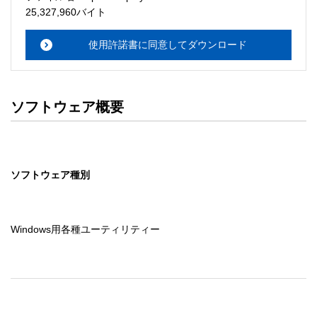
25,327,960バイト
4.掲載情報の変更

本サイト上の情報は予告なしに変更することがあります。
使用許諾書に同意してダウンロード
なお、理由の如何に関わらず、当社は、情報の変更及び本
サイトの運用の中断または中止から生じるいかなる損害に
ついても責任を負いません。 

ソフトウェア概要
5.損害の責任

当社は皆様が本サイトの情報を使用されたこと、もしくは
ご使用になれなかったこと、また、本サイトをご利用にな
ったことにより生じるいかなる損害についても責任を負う
ソフトウェア種別
Windows用各種ユーティリティー