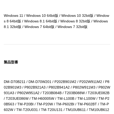
Windows 11 / Windows 10 64bit版 / Windows 10 32bit版 / Window
s 8 64bit版 / Windows 8.1 64bit版 / Windows 8 32bit版 / Windows 
8.1 32bit版 / Windows 7 64bit版 / Windows 7 32bit版
製品型番
DM-D70B211 / DM-D70W201 / P202B901M2 / P202W911M2 / P8
02B901M3 / P802B921A3 / P802B941A2 / P802W911M3 / P802W
931A3 / P802W951A2 / T203B084B / T203B088W / T203UE082B 
/ T203UE086W / TM-H60005W / TM-L100B / TM-L100W / TM-P2
0B563 / TM-P20BI / TM-P20W / TM-P602BI / TM-P602BT / TM-P
602W / TM-T20U031 / TM-T20U131 / TM10UB611 / TM10UB612 