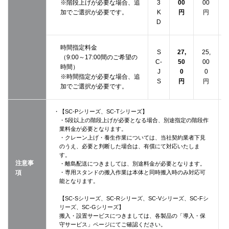
※階段上げが必要な場合、追
3
00
00
加でご選択が必要です。
K
円
円
D
時間指定料金
S
27,
25,
（9:00～17:00間のご希望の
C-
50
00
時間）
J
0
0
※時間指定が必要な場合、追
S
円
円
加でご選択が必要です。
・【SC-Pシリーズ、SC-Tシリーズ】
・5段以上の階段上げが必要となる場合、別途指定の階段作
業料金が必要となります。
・クレーン上げ・養生作業については、当社契約業者下見
のうえ、必要と判断した場合は、有償にて対応いたしま
す。
注意事
・離島配送につきましては、別途料金が必要となります。
項
・専用スタンドの搬入作業は本体と同時搬入時のみ対応可
能となります。
【SC-Sシリーズ、SC-Rシリーズ、SC-Vシリーズ、SC-Fシ
リーズ、SC-Gシリーズ】
搬入・設置サービスにつきましては、各製品の「導入・保
守サービス」ページにてご確認ください。