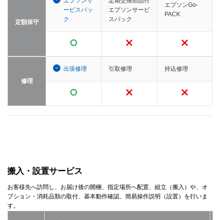
エプソンサ
定期交換部品付
エプソンGo-
ービスパッ
エプソンサービ
PACK
ク
スパック
定額保守
出張修理
引取修理
持込修理
修理
搬入・設置サービス
お客様先へ訪問し、お届け後の開梱、指定場所へ配置、組立（搬入）や、オ
プション・消耗品類の取付、基本動作確認、簡易操作説明（設置）を行いま
す。