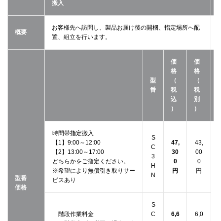
搬入
お客様先へ訪問し、製品お届け後の開梱、指定場所へ配
概要
置、組立を行います。
価
価
格
格
型
（
（
番
税
税
込
別
）
）
時間帯指定搬入
S
【1】9:00～12:00
47,
43,
C
【2】13:00～17:00
30
00
3
どちらかをご指定ください。
0
0
H
※希望により無償引き取りサー
円
円
N
型番
ビスあり
価格
S
階段作業料金
C
6,6
6,0