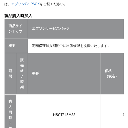
は、
エプソンGo-PACK
をご覧ください。
製品購入時加入
商品ライ
エプソンサービスパック
ンナップ
概要
定額保守加入期間中に出張修理を提供いたします。
販
売
期
終
価格
型番
間
了
（税込）
時
期
購
入
同
HSCT345M33
11
時
3