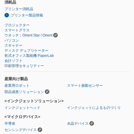
消耗品
プリンター消耗品
プリンター製品情報
プロジェクター
スマートグラス
ウオッチ：Orient Star / Orient
パソコン
スキャナー
ディスク デュプリケーター
乾式オフィス製紙機 PaperLab
会計ソフト
印刷管理セキュリティー
産業向け製品
産業用ロボット
スマート振動センサー
部品成形ソリューション
<インクジェットソリューション>
インクジェットヘッド
インクジェットによるものづくり
<マイクロデバイス>
半導体
水晶デバイス
センシングデバイス