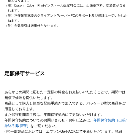
提となります。
（注）Epson Edge Printインストール設定料金には、出張基本料、交通費が含ま
れます。
（注）本作業実施後のクライアント/サーバーPCのサポート及び保証は一切いたしか
ねます。
（注）台数割引は適用外となります。
定額保守サービス
あらかじめ期間に応じた一定額の料金をお支払いいただくことで、期間中は
無償で修理を提供いたします。
商品として購入し簡単な登録手続きで加入できる、パッケージ型の商品をご
用意しております。
また保守期間満了後は、年間保守契約にて更新いただけます。
年間保守契約についてのお問い合わせ・お申し込みは、
年間保守契約（出張/
持込/引取保守）
をご覧ください。
(注)一部製品においては、エプソンGo-PACKにて更新いただけます。詳細