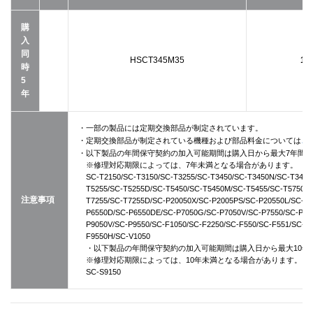
購
入
同
HSCT345M35
16
時
5
年
・一部の製品には定期交換部品が制定されています。
こ
・定期交換部品が制定されている機種および部品料金については
・以下製品の年間保守契約の加入可能期間は購入日から最大7年間
※修理対応期限によっては、7年未満となる場合があります。
SC-T2150/SC-T3150/SC-T3255/SC-T3450/SC-T3450N/SC-T3455
T5255/SC-T5255D/SC-T5450/SC-T5450M/SC-T5455/SC-T5750D
注意事項
T7255/SC-T7255D/SC-P20050X/SC-P2005PS/SC-P20550L/SC-P5
P6550D/SC-P6550DE/SC-P7050G/SC-P7050V/SC-P7550/SC-P80
P9050V/SC-P9550/SC-F1050/SC-F2250/SC-F550/SC-F551/SC-F
F9550H/SC-V1050
・以下製品の年間保守契約の加入可能期間は購入日から最大10年
※修理対応期限によっては、10年未満となる場合があります。
SC-S9150