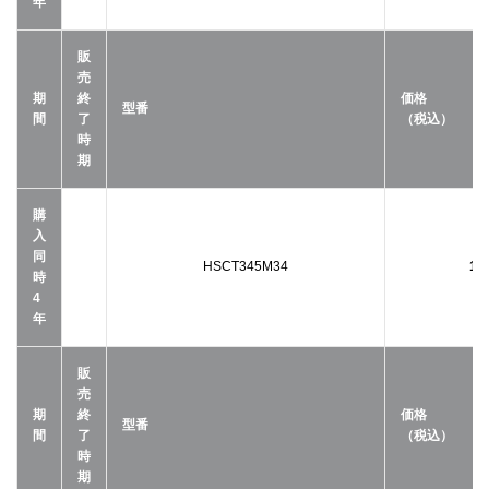
年
販
売
期
終
価格
型番
間
了
（税込）
時
期
購
入
同
HSCT345M34
14
時
4
年
販
売
期
終
価格
型番
間
了
（税込）
時
期