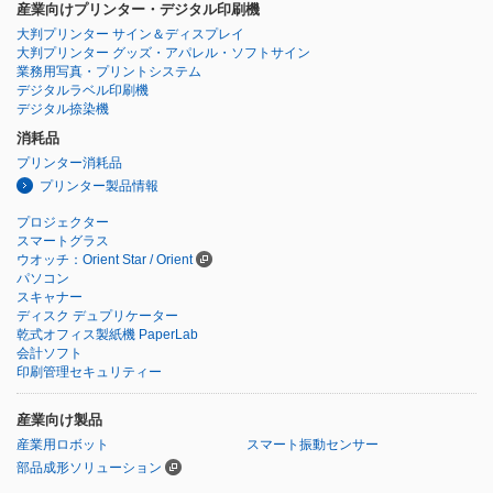
産業向けプリンター・デジタル印刷機
大判プリンター サイン＆ディスプレイ
大判プリンター グッズ・アパレル・ソフトサイン
業務用写真・プリントシステム
デジタルラベル印刷機
デジタル捺染機
消耗品
プリンター消耗品
プリンター製品情報
プロジェクター
スマートグラス
ウオッチ：Orient Star / Orient
パソコン
スキャナー
ディスク デュプリケーター
乾式オフィス製紙機 PaperLab
会計ソフト
印刷管理セキュリティー
産業向け製品
産業用ロボット
スマート振動センサー
部品成形ソリューション