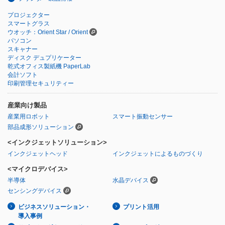
プロジェクター
スマートグラス
ウオッチ：Orient Star / Orient
パソコン
スキャナー
ディスク デュプリケーター
乾式オフィス製紙機 PaperLab
会計ソフト
印刷管理セキュリティー
産業向け製品
産業用ロボット
スマート振動センサー
部品成形ソリューション
<インクジェットソリューション>
インクジェットヘッド
インクジェットによるものづくり
<マイクロデバイス>
半導体
水晶デバイス
センシングデバイス
ビジネスソリューション・
プリント活用
導入事例