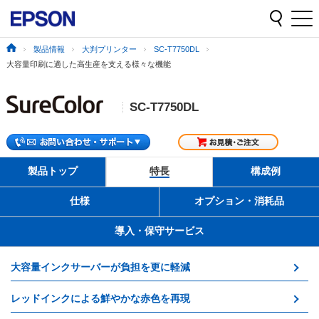
製品情報
大判プリンター
SC-T7750DL
大容量印刷に適した高生産を支える様々な機能
SC-T7750DL
製品トップ
特長
構成例
仕様
オプション・消耗品
導入・保守サービス
大容量インクサーバーが負担を更に軽減
レッドインクによる鮮やかな赤色を再現