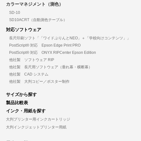
カラーマネジメント（測色）
SD-10
SD10ACRT（自動測色テーブル）
対応ソフトウェア
長尺印刷ソフト「「ワイドぷりんとNEO」＋「学校向けコンテンツ」」
PostScript® 対応 Epson Edge Print PRO
PostScript® 対応 ONYX RIPCenter Epson Edition
他社製 ソフトウェア RIP
他社製 長尺用ソフトウェア（垂れ幕・横断幕）
他社製 CAD システム
他社製 大判コピー／ポスター制作
サイズから探す
製品比較表
インク・用紙を探す
大判プリンター用インクカートリッジ
大判インクジェットプリンター用紙