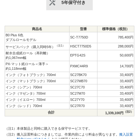
5年保守付き
商品名
型番
標準価格（税別）
B0 Plus 6色
SC-T7750D
785,400円
ダブルロールモデル
（注1）
HSCT7750D5
288,000円
サービスパック（購入同時5年）
耐水合成紙ロール（再剥離）
EPTG42S
50,600円
約1,067mm幅
PX-マット紙ロール＜薄手＞
PXMC44R9
14,700円
約1,118mm幅
インク（フォトブラック）700ml
SC27BK70
33,400円
インク（マットブラック）700ml
SC27MB70
33,400円
インク（シアン）700ml
SC27C70
33,400円
インク（マゼンタ）700ml
SC27M70
33,400円
インク（イエロー）700ml
SC27Y70
33,400円
インク（レッド）700ml
SC27R70
33,400円
（注2）
合計
1,339,100円
（注1）
本体製品と同時に購入できる保守サービスです。
（注2）
搬入設置料金につきましては、作業内容により料金が異なります。
搬入設置
料金についてはこちら
よりご確認ください。