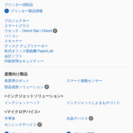
プリンター消耗品
プリンター製品情報
プロジェクター
スマートグラス
ウオッチ：Orient Star / Orient
パソコン
スキャナー
ディスク デュプリケーター
乾式オフィス製紙機 PaperLab
会計ソフト
印刷管理セキュリティー
産業向け製品
産業用ロボット
スマート振動センサー
部品成形ソリューション
<インクジェットソリューション>
インクジェットヘッド
インクジェットによるものづくり
<マイクロデバイス>
半導体
水晶デバイス
センシングデバイス