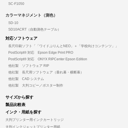
SC-F1050
カラーマネジメント（測色）
SD-10
SD10ACRT（自動測色テーブル）
対応ソフトウェア
長尺印刷ソフト「「ワイドぷりんとNEO」＋「学校向けコンテンツ」」
PostScript® 対応 Epson Edge Print PRO
PostScript® 対応 ONYX RIPCenter Epson Edition
他社製 ソフトウェア RIP
他社製 長尺用ソフトウェア（垂れ幕・横断幕）
他社製 CAD システム
他社製 大判コピー／ポスター制作
サイズから探す
製品比較表
インク・用紙を探す
大判プリンター用インクカートリッジ
大判インクジェットプリンター用紙