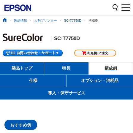
製品情報
大判プリンター
SC-T7750D
構成例
SC-T7750D
製品トップ
特長
構成例
仕様
オプション・消耗品
導入・保守サービス
おすすめ例