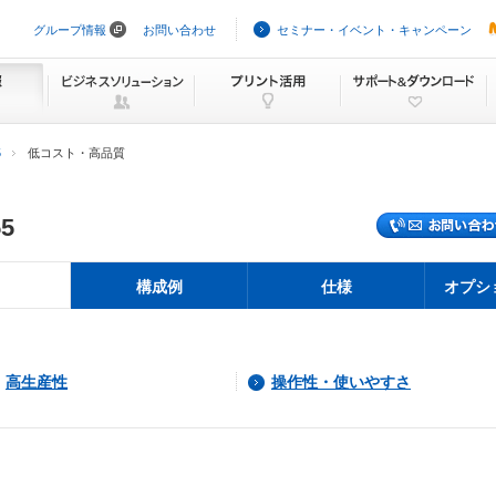
グループ情報
お問い合わせ
セミナー・イベント・キャンペーン
ナ
ビ
ゲ
ー
シ
ョ
ン
5
低コスト・高品質
を
ス
キ
ッ
55
プ
構成例
仕様
オプシ
高生産性
操作性・使いやすさ