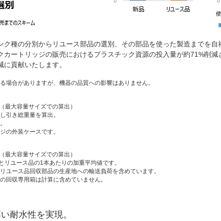
ンク種の分別からリユース部品の選別、その部品を使った製造までを自
カートリッジの販売におけるプラスチック資源の投入量が約71%削減さ
減に貢献いたします。
る場合がありますが、機器の品質への影響はありません。
算（最大容量サイズでの算出）
し引き総重量を算出。
。
ジの外装ケースです。
算（最大容量サイズでの算出）
品とリユース品の1本あたりの加重平均値です。
リユース品回収部品の生産地への輸送負荷を含めています。
の回収専用箱は計算に含めていません。
高い耐水性を実現。