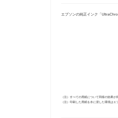
エプソンの純正インク「UltraC
（注）
すべての用紙について同様の効果が
（注）
印刷した用紙を水に浸した環境はエ