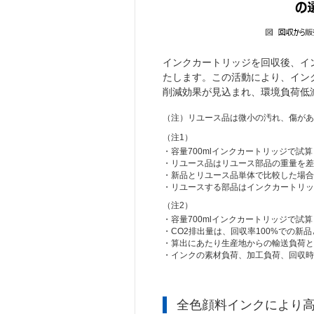
インクカートリッジを回収後、イ
たします。この活動により、インク
削減効果が見込まれ、環境負荷低
（注）
リユース品は微小の汚れ、傷があ
（注1）
・容量700mlインクカートリッジで試
・リユース品はリユース部品の重量を差
・新品とリユース品単体で比較した場合
・リユースする部品はインクカートリッ
（注2）
・容量700mlインクカートリッジで試
・CO2排出量は、回収率100%での新
・算出にあたり生産地からの輸送負荷と
・インクの素材負荷、加工負荷、回収時
全色顔料インクにより