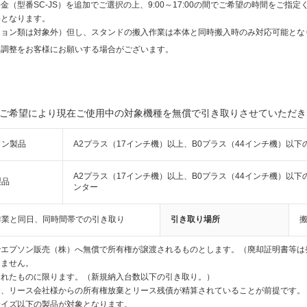
（型番SC-JS）を追加でご選択の上、9:00～17:00の間でご希望の時間をご指定
要となります。
ション類は対象外）但し、スタンドの搬入作業は本体と同時搬入時のみ対応可能とな
間調整をお客様にお願いする場合がございます。
ご希望により現在ご使用中の対象機種を無償で引き取りさせていただき
ソン製品
A2プラス（17インチ機）以上、B0プラス（44インチ機）以
A2プラス（17インチ機）以上、B0プラス（44インチ機）以
製品
ンター
作業と同日、同時間帯での引き取り
引き取り場所
でエプソン販売（株）へ無償で所有権が譲渡されるものとします。（廃却証明書等は
きません。
されたものに限ります。（新規納入台数以下の引き取り。）
合、リース会社様からの所有権放棄とリース残債が精算されていることが前提です。
サイズ以下の製品が対象となります。