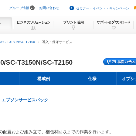
グループ情報
お問い合わせ
セミナー・イベント・キャンペーン
ナ
ビ
ゲ
ー
シ
ョ
ン
/SC-T3150N/SC-T2150
導入・保守サービス
を
ス
キ
ッ
0/SC-T3150N/SC-T2150
プ
構成例
仕様
オプシ
エプソンサービスパック
の配置および組み立て、梱包材回収までの作業を行います。