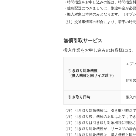
・
時間指定をお申し込みの際は、時間指定料金
・
離島配送につきましては、別途料金が必
・
搬入対象は本体のみとなります。（オプ
（注）
交通事情等の都合により、若干の時
無償引取サービス
搬入作業をお申し込みのお客様には、
エプ
引き取り対象機種
（搬入機種と同サイズ以下）
他社
引き取り日時
搬入
（注）
引き取り対象機種は、引き取り時点
（注）
引き取り後、機種の返却はお受けで
（注）
引き取りは引き取り対象機種に明記
（注）
引き取り対象機種が、リース品の場
（注）
引き取り対象機種は、購入機種と同