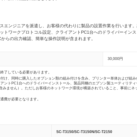
スエンジニアを派遣し、お客様の代わりに製品の設置作業を行います。
ットワークプロトコル設定、クライアントPC1台へのドライバーイン
Cからの出力確認、簡単な操作説明が含まれます。
30,000円
が終了している必要があります。
り付け、同時に購入したオプション類の組み付けを含み、プリンター単体および組み
アントPC1台へのドライバーインストール、製品同梱のエプソン製ユーティリテ
は含みません）。ただしお客様のネットワーク環境が構築されていること、事前にネ
交通費が必要となります。
SC-T3150/SC-T3150N/SC-T2150