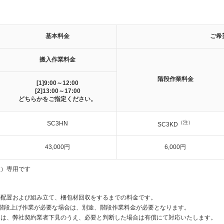
基本料金
ご希
搬入作業料金
階段作業料金
[1]9:00～12:00
[2]13:00～17:00
どちらかをご指定ください。
（注）
SC3HN
SC3KD
43,000円
6,000円
性）専用です
の配置および組み立て、梱包材回収をするまでの料金です。
階段上げ作業が必要な場合は、別途、階段作業料金が必要となります。
ては、弊社契約業者下見のうえ、必要と判断した場合は有償にて対応いたします。