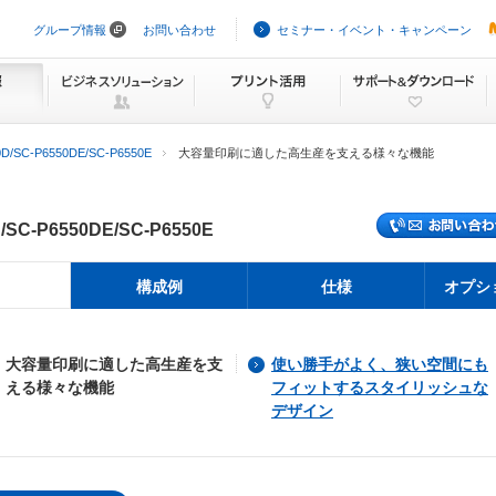
グループ情報
お問い合わせ
セミナー・イベント・キャンペーン
ナ
ビ
ゲ
ー
シ
ョ
ン
0D/SC-P6550DE/SC-P6550E
大容量印刷に適した高生産を支える様々な機能
を
ス
キ
ッ
/
SC-P6550DE/
SC-P6550E
プ
構成例
仕様
オプシ
大容量印刷に適した高生産を支
使い勝手がよく、狭い空間にも
える様々な機能
フィットするスタイリッシュな
デザイン