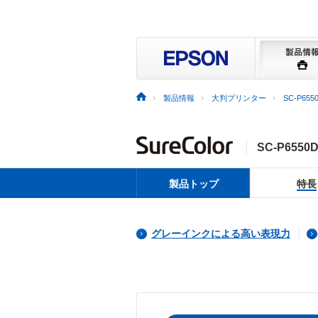
製品情報
大判プリンター
SC-P655
SC-P6550D
製品トップ
特長
グレーインクによる高い表現力