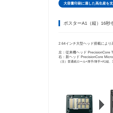
大容量印刷に適した高生産を支
ポスターA1（縦）16秒
2.64インチ大型ヘッド搭載により
左：従来機ヘッド PrecisionCore T
右：新ヘッド PrecisionCore Micro
（注）
普通紙ロール<厚手/薄手>A1縦、3