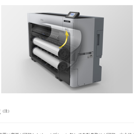
蔵
（注）