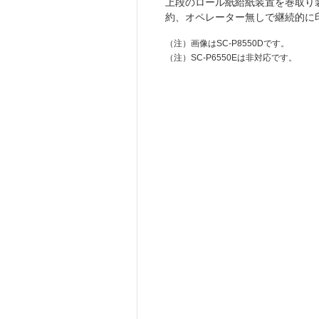
上段のロール紙給紙装置を巻取り
約、オペレーター無しで継続的に
（注）
画像はSC-P8550Dです。
（注）
SC-P6550Eは非対応です。