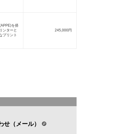
ne(APPE)を搭
リンターと
245,000円
なプリント
わせ（メール）