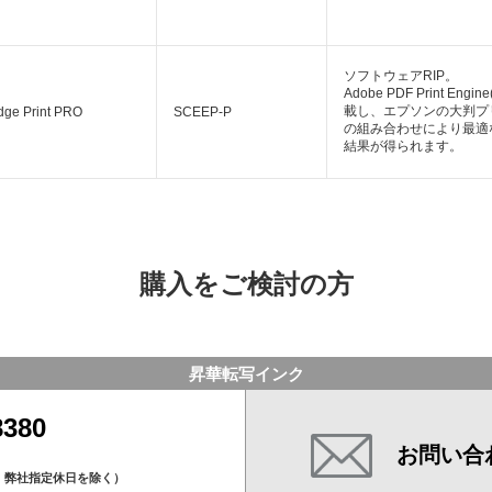
ソフトウェアRIP。
Adobe PDF Print Engi
載し、エプソンの大判プ
dge Print PRO
SCEEP-P
の組み合わせにより最適
結果が得られます。
購入をご検討の方
昇華転写インク
8380
お問い合
、弊社指定休日を除く）