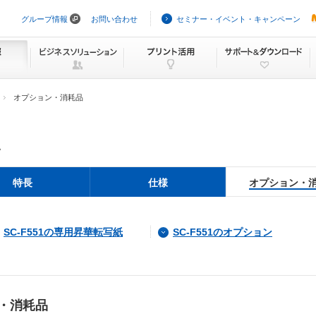
グループ情報
お問い合わせ
セミナー・イベント・キャンペーン
ナ
ビ
ゲ
ー
シ
ョ
ン
オプション・消耗品
を
ス
キ
ッ
1
プ
特長
仕様
オプション・
SC-F551の専用昇華転写紙
SC-F551のオプション
ジ・消耗品