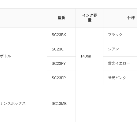
インク容
型番
仕様
量
ブラック
SC23BK
シアン
SC23C
ボトル
140ml
蛍光イエロー
SC23FY
蛍光ピンク
SC23FP
ナンスボックス
SC13MB
-