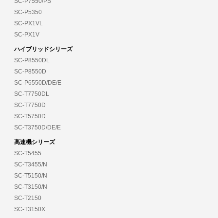
SC-P7550/PS
SC-P5350
SC-PX1VL
SC-PX1V
ハイブリッドシリーズ
SC-P8550DL
SC-P8550D
SC-P6550D/DE/E
SC-T7750DL
SC-T7750D
SC-T5750D
SC-T3750D/DE/E
高速機シリーズ
SC-T5455
SC-T3455/N
SC-T5150/N
SC-T3150/N
SC-T2150
SC-T3150X