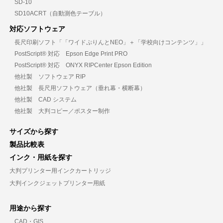
SD-10
SD10ACRT（自動測色テーブル）
対応ソフトウェア
長尺印刷ソフト「「ワイドぷりんとNEO」＋「学校向けコンテンツ」」
PostScript® 対応 Epson Edge Print PRO
PostScript® 対応 ONYX RIPCenter Epson Edition
他社製 ソフトウェア RIP
他社製 長尺用ソフトウェア（垂れ幕・横断幕）
他社製 CAD システム
他社製 大判コピー／ポスター制作
サイズから探す
製品比較表
インク・用紙を探す
大判プリンター用インクカートリッジ
大判インクジェットプリンター用紙
用途から探す
CAD・GIS