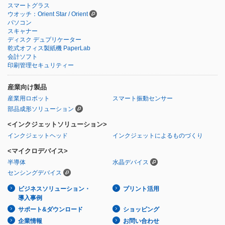
スマートグラス
ウオッチ：Orient Star / Orient
パソコン
スキャナー
ディスク デュプリケーター
乾式オフィス製紙機 PaperLab
会計ソフト
印刷管理セキュリティー
産業向け製品
産業用ロボット
スマート振動センサー
部品成形ソリューション
<インクジェットソリューション>
インクジェットヘッド
インクジェットによるものづくり
<マイクロデバイス>
半導体
水晶デバイス
センシングデバイス
ビジネスソリューション・
プリント活用
導入事例
サポート&ダウンロード
ショッピング
企業情報
お問い合わせ