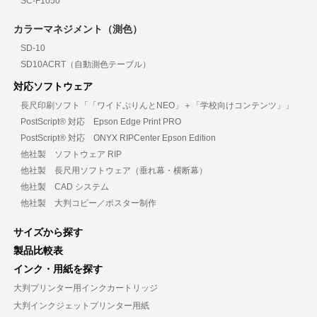
SC-F1050
カラーマネジメント（測色）
SD-10
SD10ACRT（自動測色テーブル）
対応ソフトウェア
長尺印刷ソフト「「ワイドぷりんとNEO」＋「学校向けコンテンツ」」
PostScript® 対応 Epson Edge Print PRO
PostScript® 対応 ONYX RIPCenter Epson Edition
他社製 ソフトウェア RIP
他社製 長尺用ソフトウェア（垂れ幕・横断幕）
他社製 CAD システム
他社製 大判コピー／ポスター制作
サイズから探す
製品比較表
インク・用紙を探す
大判プリンター用インクカートリッジ
大判インクジェットプリンター用紙