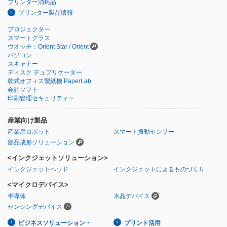
プリンター消耗品
プリンター製品情報
プロジェクター
スマートグラス
ウオッチ：Orient Star / Orient
パソコン
スキャナー
ディスク デュプリケーター
乾式オフィス製紙機 PaperLab
会計ソフト
印刷管理セキュリティー
産業向け製品
産業用ロボット
スマート振動センサー
部品成形ソリューション
<インクジェットソリューション>
インクジェットヘッド
インクジェットによるものづくり
<マイクロデバイス>
半導体
水晶デバイス
センシングデバイス
ビジネスソリューション・
プリント活用