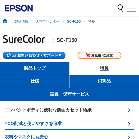
製品情報
大判プリンター
SC-F150
特長
SC-F150
製品トップ
特長
仕様
消耗品
設置・保守サービス
コンパクトボディに便利な前面カセット給紙
TCO削減と使いやすさを追求
衣料やマスクにも安心