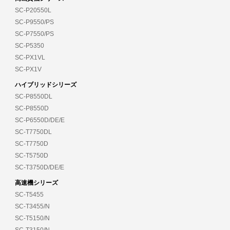
SC-P20550L
SC-P9550/PS
SC-P7550/PS
SC-P5350
SC-PX1VL
SC-PX1V
ハイブリッドシリーズ
SC-P8550DL
SC-P8550D
SC-P6550D/DE/E
SC-T7750DL
SC-T7750D
SC-T5750D
SC-T3750D/DE/E
高速機シリーズ
SC-T5455
SC-T3455/N
SC-T5150/N
SC-T3150/N