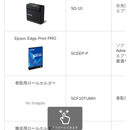
分光測
SD-10
エプソ
Epson Edge Print PRO
ソフト
Adobe
SCEEP-P
エプソ
最適な
巻取用ロールホルダー
巻取用
SCF10TUMH
搬送用ロールホルダー
スクロールできます