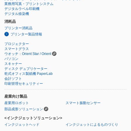
業務用写真・プリントシステム
デジタルラベル印刷機
デジタル捺染機
消耗品
プリンター消耗品
プリンター製品情報
プロジェクター
スマートグラス
ウオッチ：Orient Star / Orient
パソコン
スキャナー
ディスク デュプリケーター
乾式オフィス製紙機 PaperLab
会計ソフト
印刷管理セキュリティー
産業向け製品
産業用ロボット
スマート振動センサー
部品成形ソリューション
<インクジェットソリューション>
インクジェットヘッド
インクジェットによるものづくり