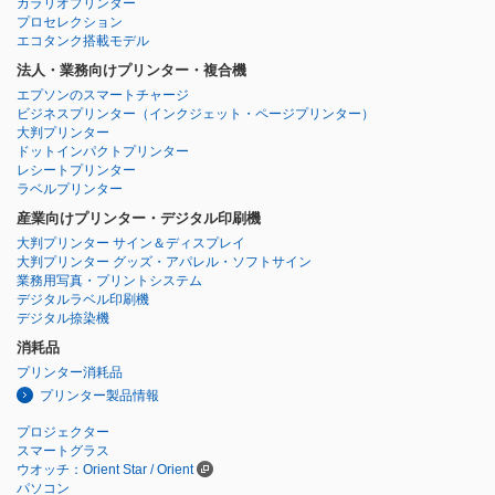
カラリオプリンター
プロセレクション
エコタンク搭載モデル
法人・業務向けプリンター・複合機
エプソンのスマートチャージ
ビジネスプリンター
（インクジェット・ページプリンター）
大判プリンター
ドットインパクトプリンター
レシートプリンター
ラベルプリンター
産業向けプリンター・デジタル印刷機
大判プリンター サイン＆ディスプレイ
大判プリンター グッズ・アパレル・ソフトサイン
業務用写真・プリントシステム
デジタルラベル印刷機
デジタル捺染機
消耗品
プリンター消耗品
プリンター製品情報
プロジェクター
スマートグラス
ウオッチ：Orient Star / Orient
パソコン