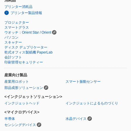
消耗品
プリンター消耗品
プリンター製品情報
プロジェクター
スマートグラス
ウオッチ：Orient Star / Orient
パソコン
スキャナー
ディスク デュプリケーター
乾式オフィス製紙機 PaperLab
会計ソフト
印刷管理セキュリティー
産業向け製品
産業用ロボット
スマート振動センサー
部品成形ソリューション
<インクジェットソリューション>
インクジェットヘッド
インクジェットによるものづくり
<マイクロデバイス>
半導体
水晶デバイス
センシングデバイス