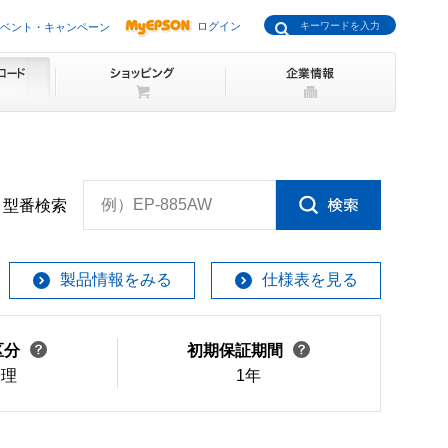
ログイン
ベント・キャンペーン
例）EP-885AW
型番検索
製品情報をみる
仕様表を見る
区分
初期保証期間
修理
1年