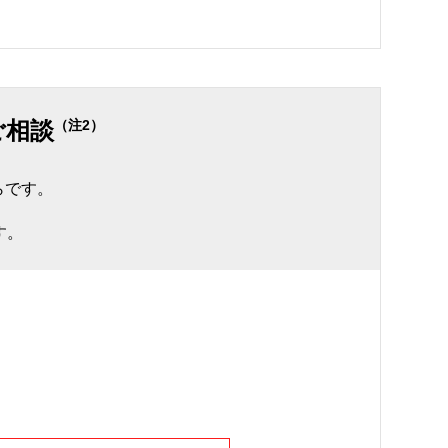
。
ご相談
（注2）
らです。
す。