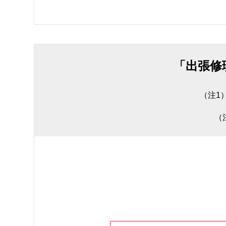
「出張修
（注1
（