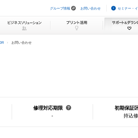
グループ情報
お問い合わせ
セミナー・イ
ナ
ビ
ゲ
ー
シ
ョ
ン
30R
お問い合わせ
を
ス
キ
ッ
プ
修理対応期限
初期保証
-
持込