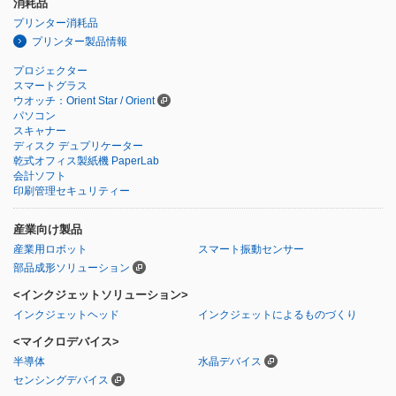
消耗品
プリンター消耗品
プリンター製品情報
プロジェクター
スマートグラス
ウオッチ：Orient Star / Orient
パソコン
スキャナー
ディスク デュプリケーター
乾式オフィス製紙機 PaperLab
会計ソフト
印刷管理セキュリティー
産業向け製品
産業用ロボット
スマート振動センサー
部品成形ソリューション
<インクジェットソリューション>
インクジェットヘッド
インクジェットによるものづくり
<マイクロデバイス>
半導体
水晶デバイス
センシングデバイス