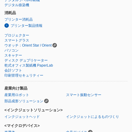
デジタル捺染機
消耗品
プリンター消耗品
プリンター製品情報
プロジェクター
スマートグラス
ウオッチ：Orient Star / Orient
パソコン
スキャナー
ディスク デュプリケーター
乾式オフィス製紙機 PaperLab
会計ソフト
印刷管理セキュリティー
産業向け製品
産業用ロボット
スマート振動センサー
部品成形ソリューション
<インクジェットソリューション>
インクジェットヘッド
インクジェットによるものづくり
<マイクロデバイス>