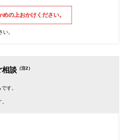
かめの上おかけください。
さい。
ご相談
（注2）
らです。
す。