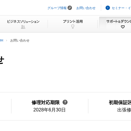
グループ情報
お問い合わせ
セミナー・イ
ナ
ビ
ゲ
ー
シ
ョ
ン
UH
お問い合わせ
を
ス
キ
せ
ッ
プ
修理対応期限
初期保証
2028年6月30日
出張