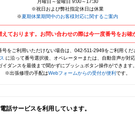
月曜日～金曜日 9:00～17:30
※祝日および弊社指定休日は休業
※
夏期休業期間中のお客様対応に関するご案内
増えております。お問い合わせの際は今一度番号をお確
番号をご利用いただけない場合は、
042-511-2949
をご利用くだ
ス
に沿って番号選択後、オペレーターまたは、自動音声が対
ガイダンスを最後まで聞かずにプッシュボタン操作ができます
※出張修理の手配は
Webフォームからの受付が便利
です。
社の電話サービスを利用しています。