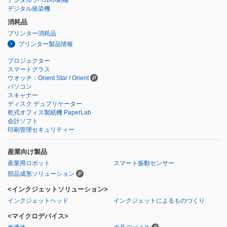
デジタル捺染機
消耗品
プリンター消耗品
プリンター製品情報
プロジェクター
スマートグラス
ウオッチ：Orient Star / Orient
パソコン
スキャナー
ディスク デュプリケーター
乾式オフィス製紙機 PaperLab
会計ソフト
印刷管理セキュリティー
産業向け製品
産業用ロボット
スマート振動センサー
部品成形ソリューション
<インクジェットソリューション>
インクジェットヘッド
インクジェットによるものづくり
<マイクロデバイス>