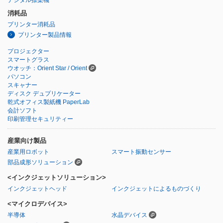
消耗品
プリンター消耗品
プリンター製品情報
プロジェクター
スマートグラス
ウオッチ：Orient Star / Orient
パソコン
スキャナー
ディスク デュプリケーター
乾式オフィス製紙機 PaperLab
会計ソフト
印刷管理セキュリティー
産業向け製品
産業用ロボット
スマート振動センサー
部品成形ソリューション
<インクジェットソリューション>
インクジェットヘッド
インクジェットによるものづくり
<マイクロデバイス>
半導体
水晶デバイス