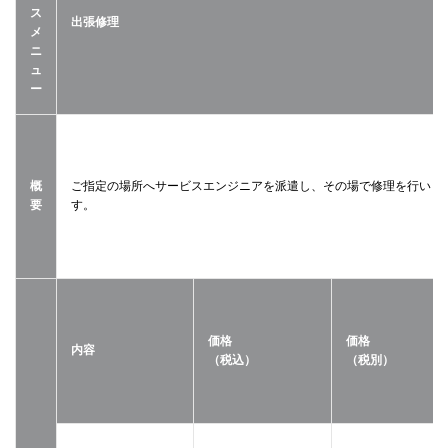
ス
出張修理
メ
ニ
ュ
ー
概
ご指定の場所へサービスエンジニアを派遣し、その場で修理を行いま
要
す。
価格
価格
内容
（税込）
（税別）