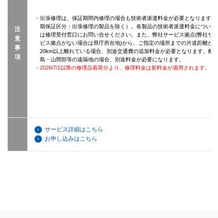
・出張修理は、保証期間内修理の場合も技術者派遣料金が必要となります（
期保証区分：出張修理の製品を除く）。各製品の技術者派遣料金について
注
は修理受付窓口にお問い合せください。また、弊社サービス拠点(弊社サ
意
ビス拠点がない場合は県庁所在地)から、ご指定の場所までの片道距離が
事
20km以上離れている場合、別途交通費の追加料金が必要となります。離
項
島・山間部等の遠隔地の場合、別途料金が必要になります。
・2026/7/1以降の修理品着荷分より、修理料金は新料金が適用されます。
サービス詳細はこちら
お申し込みはこちら