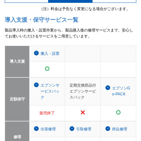
（注）料金は予告なく変更になる場合がございます。
導入支援・保守サービス一覧
製品導入時の搬入・設置作業から、製品購入後の修理サービスまで、安心し
てお使いいただけるサービスをご用意しています。
搬入・設置
導入支援
エプソンサ
定期交換部品付
エプソンG
ービスパッ
エプソンサービ
o-PACK
ク
スパック
定額保守
販売終了
出張修理
引取修理
持込修理
修理