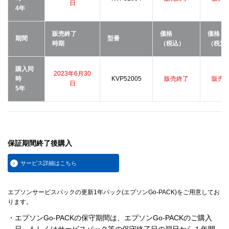
日
4年
販売終了
価格
価格
期間
型番
時期
（税込）
（税別
購入同
2023年6月30
時
KVP52005
販売終了
販売
日
5年
保証期間終了後購入
サービス詳細はこちら
エプソンサービスパックの更新1年パック(エプソンGo-PACK)をご用意してお
ります。
・エプソンGo-PACKの保守期間は、エプソンGo-PACKのご購入
日、もしくはサービスパック等の保守終了日の翌日から１年間