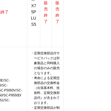
販
販
X7
売
売
売終了
5P
終
終
LU
了
了
S5
・定期交換部品付サ
ービスパックは対
象製品と同時購入
の場合のみの販売
となります。
・寿命による定期交
DE/SC-
換部品の交換料金
D/SC-
（出張基本料、技
SC-P5050V/SC-
術料、定期交換部
0/SC-P8550D/
品代）が含まれて
51/SC-
おります。
・定期交換部品が制