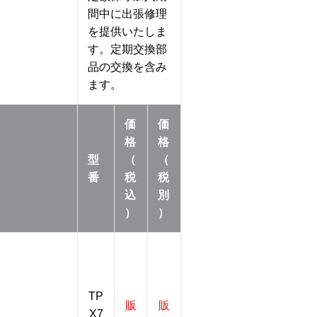
間中に出張修理
を提供いたしま
す。定期交換部
品の交換を含み
ます。
価
価
格
格
型
（
（
番
税
税
込
別
）
）
TP
販
販
X7