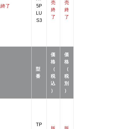
売
売
売終了
5P
終
終
LU
了
了
S3
価
価
格
格
型
（
（
番
税
税
込
別
）
）
TP
販
販