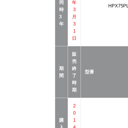
同
年
HPX75P
時
3
3
月
年
3
1
日
販
売
期
終
型番
間
了
時
期
2
0
購
1
入
4