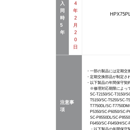
入
4
同
年
HPX75P
時
2
5
月
年
2
0
日
・一部の製品には定期交
・定期交換部品が制定さ
・以下製品の年間保守契
※修理対応期限によっ
SC-T2150/SC-T3150/S
T5150/SC-T5255/SC-T
注意事
T7750DL/SC-T7750DM/
項
P5350/SC-P6050/SC-P
SC-P8550DL/SC-P8550
F6450/SC-F6450H/SC-
・以下製品の年間保守