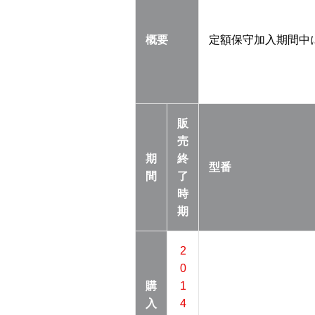
概要
定額保守加入期間中
販
売
期
終
型番
間
了
時
期
2
0
購
1
入
4