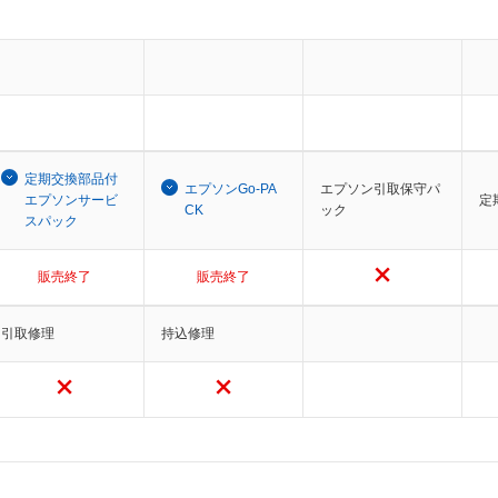
定期交換部品付
エプソンGo-PA
エプソン引取保守パ
エプソンサービ
定
CK
ック
スパック
販売終了
販売終了
引取修理
持込修理