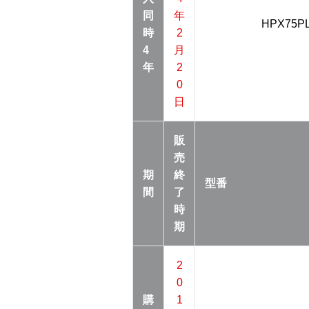
同
年
HPX75P
時
2
4
月
年
2
0
日
販
売
期
終
型番
間
了
時
期
2
0
購
1