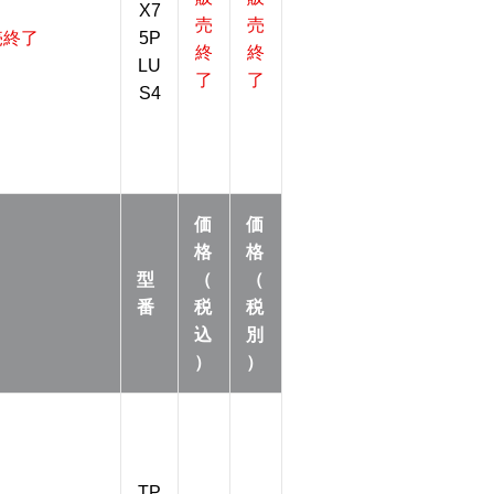
X7
売
売
売終了
5P
終
終
LU
了
了
S4
価
価
格
格
型
（
（
番
税
税
込
別
）
）
TP