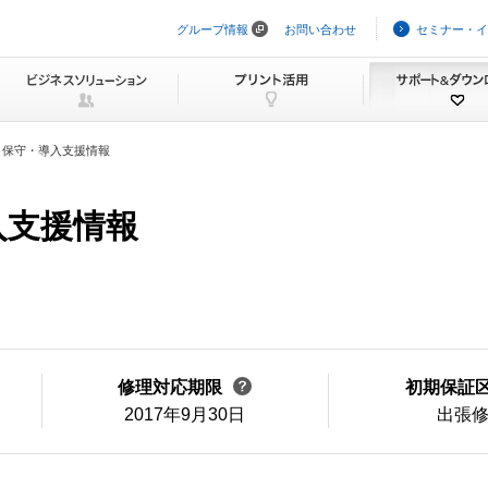
グループ情報
お問い合わせ
セミナー・イ
ナ
ビ
ゲ
ー
シ
ョ
ン
・保守・導入支援情報
を
ス
キ
ッ
入支援情報
プ
修理対応期限
初期保証
2017年9月30日
出張