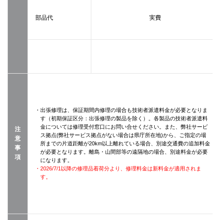
部品代
実費
・出張修理は、保証期間内修理の場合も技術者派遣料金が必要となりま
す（初期保証区分：出張修理の製品を除く）。各製品の技術者派遣料
金については修理受付窓口にお問い合せください。また、弊社サービ
注
ス拠点(弊社サービス拠点がない場合は県庁所在地)から、ご指定の場
意
所までの片道距離が20km以上離れている場合、別途交通費の追加料金
事
が必要となります。離島・山間部等の遠隔地の場合、別途料金が必要
項
になります。
・2026/7/1以降の修理品着荷分より、修理料金は新料金が適用されま
す。