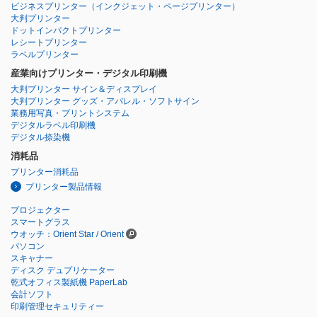
ビジネスプリンター
（インクジェット・ページプリンター）
大判プリンター
ドットインパクトプリンター
レシートプリンター
ラベルプリンター
産業向けプリンター・デジタル印刷機
大判プリンター サイン＆ディスプレイ
大判プリンター グッズ・アパレル・ソフトサイン
業務用写真・プリントシステム
デジタルラベル印刷機
デジタル捺染機
消耗品
プリンター消耗品
プリンター製品情報
プロジェクター
スマートグラス
ウオッチ：Orient Star / Orient
パソコン
スキャナー
ディスク デュプリケーター
乾式オフィス製紙機 PaperLab
会計ソフト
印刷管理セキュリティー