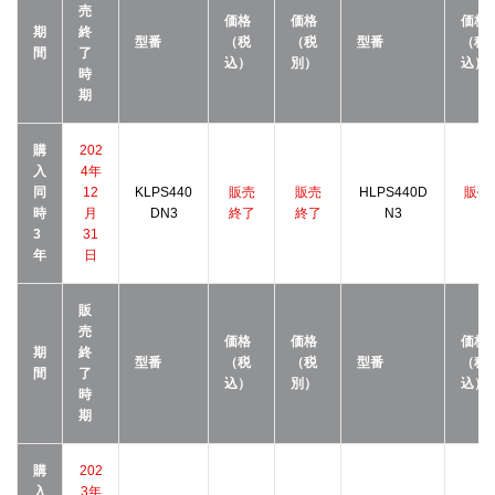
売
価格
価格
価格
期
終
型番
（税
（税
型番
（税
間
了
込）
別）
込）
時
期
購
202
入
4年
同
12
KLPS440
販売
販売
HLPS440D
販売
時
月
DN3
終了
終了
N3
了
3
31
年
日
販
売
価格
価格
価格
期
終
型番
（税
（税
型番
（税
間
了
込）
別）
込）
時
期
購
202
入
3年