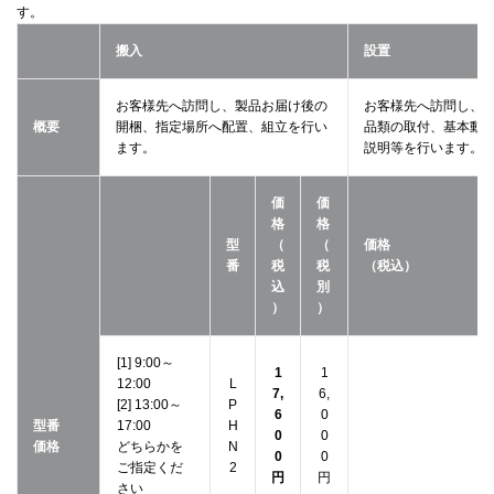
す。
搬入
設置
お客様先へ訪問し、製品お届け後の
お客様先へ訪問し、
概要
開梱、指定場所へ配置、組立を行い
品類の取付、基本動
ます。
説明等を行います。
価
価
格
格
型
（
（
価格
番
税
税
（税込）
込
別
）
）
[1] 9:00～
1
1
12:00
L
7,
6,
[2] 13:00～
P
6
0
型番
17:00
H
0
0
価格
どちらかを
N
0
0
ご指定くだ
2
円
円
さい