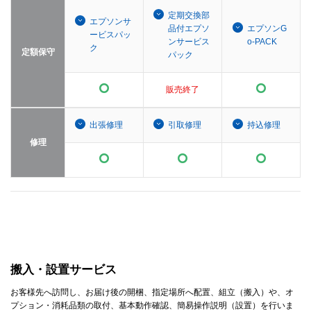
定期交換部
エプソンサ
品付エプソ
エプソンG
ービスパッ
ンサービス
o-PACK
ク
定額保守
パック
販売終了
出張修理
引取修理
持込修理
修理
搬入・設置サービス
お客様先へ訪問し、お届け後の開梱、指定場所へ配置、組立（搬入）や、オ
プション・消耗品類の取付、基本動作確認、簡易操作説明（設置）を行いま