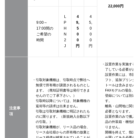
22,000円
L
4
4
9:00～
P
9,
5,
17:00間の
H
5
0
ご希望の
N
0
0
時間
2
0
0
J
円
円
・設置作業を実施する
了している必要があ
設置作業には、市販
・引取対象機種は、引取時点で弊社へ
フト、追加プリンタ
無償で所有権が譲渡されるものとし
トールは含みません
ます。（廃却証明書等は発行できま
FAXモデルの場合、
せんのでご了承下さい。）
登録については別途
引取時以降については、対象機種の
す。
返却等の請求は出来ません。
離島・山間地に関し
注意事
引取は引取対象機種に明記されたも
必要となります。
項
のに限ります。（新規納入台数以下
設置作業のみで搬入
の引取。）
品の外装箱・梱包材
引取対象機種が、リース品の場合、
りません。
リース会社様からの所有権の放棄と
開梱を終えて、指定
リース残債が精算されていることが
が置いてある必要が