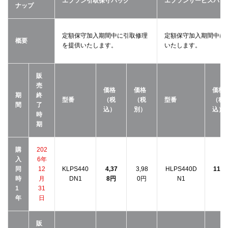
エプソン引取保守パック
エプソンサービスパッ
ナップ
定額保守加入期間中に引取修理
定額保守加入期間中に
概要
を提供いたします。
いたします。
販
売
価格
価格
価格
期
終
型番
（税
（税
型番
（税
間
了
込）
別）
込）
時
期
購
202
入
6年
同
12
KLPS440
4,37
3,98
HLPS440D
11,0
時
月
DN1
8円
0円
N1
円
1
31
年
日
販