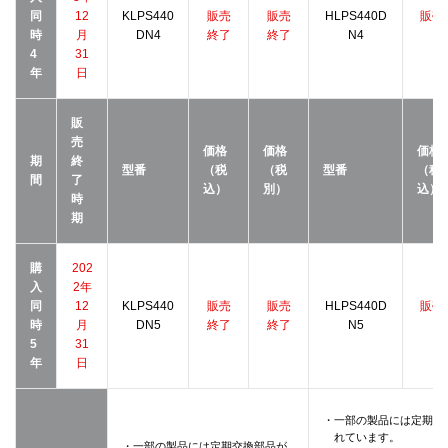
同
12
KLPS440
販売
販売
HLPS440D
販売
時
月
DN4
終了
終了
N4
了
4
31
年
日
販
売
価格
価格
価格
期
終
型番
（税
（税
型番
（税
間
了
込）
別）
込）
時
期
購
202
入
2年
同
12
KLPS440
販売
販売
HLPS440D
販売
時
月
DN5
終了
終了
N5
了
5
31
年
日
・一部の製品には定期交
れています。
・一部の製品には定期交換部品が