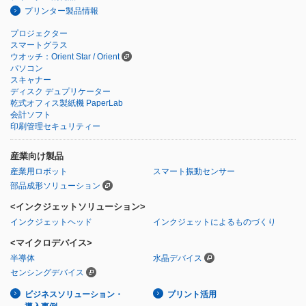
プリンター製品情報
プロジェクター
スマートグラス
ウオッチ：Orient Star / Orient
パソコン
スキャナー
ディスク デュプリケーター
乾式オフィス製紙機 PaperLab
会計ソフト
印刷管理セキュリティー
産業向け製品
産業用ロボット
スマート振動センサー
部品成形ソリューション
<インクジェットソリューション>
インクジェットヘッド
インクジェットによるものづくり
<マイクロデバイス>
半導体
水晶デバイス
センシングデバイス
ビジネスソリューション・
プリント活用