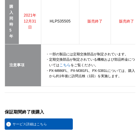
購
入
2021年
同
12月31
HLPS35505
販売終了
販売終了
時
日
5
年
・一部の製品には定期交換部品が制定されています。
・定期交換部品が制定されている機種および部品料金につ
注意事項
こちら
いては
をご覧ください。
・PX-M886FL、PX-M381FL、PX-S381Lについては、購入
から約1年後に訪問点検（1回）を実施します。
保証期間終了後購入
サービス詳細はこちら