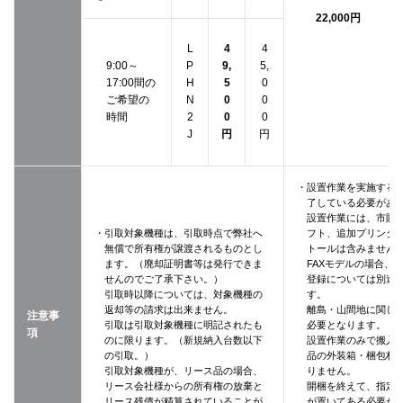
22,000円
L
4
4
9:00～
P
9,
5,
17:00間の
H
5
0
ご希望の
N
0
0
時間
2
0
0
J
円
円
・設置作業を実施する
了している必要があ
設置作業には、市販
・引取対象機種は、引取時点で弊社へ
フト、追加プリンタ
無償で所有権が譲渡されるものとし
トールは含みません
ます。（廃却証明書等は発行できま
FAXモデルの場合、
せんのでご了承下さい。）
登録については別途
引取時以降については、対象機種の
す。
返却等の請求は出来ません。
離島・山間地に関し
注意事
引取は引取対象機種に明記されたも
必要となります。
項
のに限ります。（新規納入台数以下
設置作業のみで搬入
の引取。）
品の外装箱・梱包材
引取対象機種が、リース品の場合、
りません。
リース会社様からの所有権の放棄と
開梱を終えて、指定
リース残債が精算されていることが
が置いてある必要が