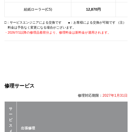
給紙ローラー(C5)
12,870円
□：サービスエンジニアによる交換です ●：お客様による交換が可能です （注）
料金は予告なく変更になる場合がございます。
・2026/7/1以降の修理品着荷分より、修理料金は新料金が適用されます。
修理サービス
修理対応期限：
2027年1月31日
サ
ー
ビ
ス
出張修理
メ