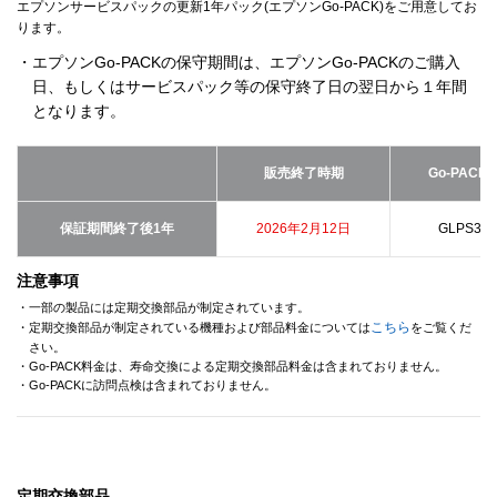
エプソンサービスパックの更新1年パック(エプソンGo-PACK)をご用意してお
ります。
・エプソンGo-PACKの保守期間は、エプソンGo-PACKのご購入
日、もしくはサービスパック等の保守終了日の翌日から１年間
となります。
販売終了時期
Go-PACK
保証期間終了後1年
2026年2月12日
GLPS355
注意事項
・一部の製品には定期交換部品が制定されています。
こちら
・定期交換部品が制定されている機種および部品料金については
をご覧くだ
さい。
・Go-PACK料金は、寿命交換による定期交換部品料金は含まれておりません。
・Go-PACKに訪問点検は含まれておりません。
定期交換部品