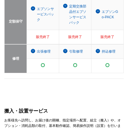
定期交換部
エプソンサ
品付エプソ
エプソンG
ービスパッ
ンサービス
o-PACK
ク
定額保守
パック
販売終了
販売終了
販売終了
出張修理
引取修理
持込修理
修理
搬入・設置サービス
お客様先へ訪問し、お届け後の開梱、指定場所へ配置、組立（搬入）や、オ
プション・消耗品類の取付、基本動作確認、簡易操作説明（設置）を行いま