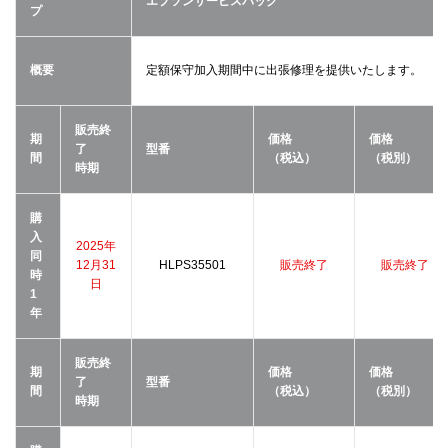
エプソンサービスパック
プ
概要
定額保守加入期間中に出張修理を提供いたします。
販売終
期
価格
価格
了
型番
間
（税込）
（税別）
時期
購
入
2025年
同
12月31
HLPS35501
販売終了
販売終了
時
日
1
年
販売終
期
価格
価格
了
型番
間
（税込）
（税別）
時期