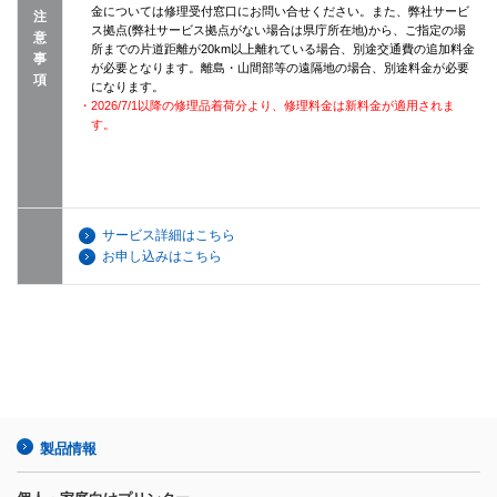
金については修理受付窓口にお問い合せください。また、弊社サービ
注
ス拠点(弊社サービス拠点がない場合は県庁所在地)から、ご指定の場
意
所までの片道距離が20km以上離れている場合、別途交通費の追加料金
事
が必要となります。離島・山間部等の遠隔地の場合、別途料金が必要
項
になります。
・2026/7/1以降の修理品着荷分より、修理料金は新料金が適用されま
す。
サービス詳細はこちら
お申し込みはこちら
製品情報