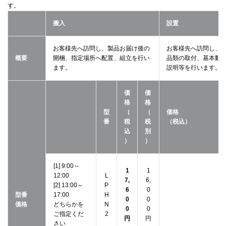
す。
搬入
設置
お客様先へ訪問し、製品お届け後の
お客様先へ訪問し、
概要
開梱、指定場所へ配置、組立を行い
品類の取付、基本動
ます。
説明等を行います。
価
価
格
格
型
（
（
価格
番
税
税
（税込）
込
別
）
）
[1] 9:00～
1
1
12:00
L
7,
6,
[2] 13:00～
P
6
0
型番
17:00
H
0
0
価格
どちらかを
N
0
0
ご指定くだ
2
円
円
さい