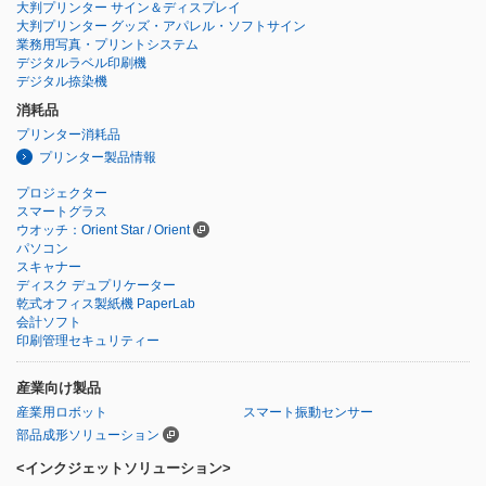
大判プリンター サイン＆ディスプレイ
大判プリンター グッズ・アパレル・ソフトサイン
業務用写真・プリントシステム
デジタルラベル印刷機
デジタル捺染機
消耗品
プリンター消耗品
プリンター製品情報
プロジェクター
スマートグラス
ウオッチ：Orient Star / Orient
パソコン
スキャナー
ディスク デュプリケーター
乾式オフィス製紙機 PaperLab
会計ソフト
印刷管理セキュリティー
産業向け製品
産業用ロボット
スマート振動センサー
部品成形ソリューション
<インクジェットソリューション>