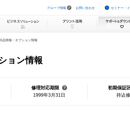
グループ情報
お問い合わせ
セミナー・イ
ナ
ビ
ゲ
ー
シ
ョ
ン
耗品情報・オプション情報
を
ス
キ
ッ
プション情報
プ
修理対応期限
初期保証
1999年3月31日
持込