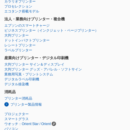
カラリオプリンター
プロセレクション
エコタンク搭載モデル
法人・業務向けプリンター・複合機
エプソンのスマートチャージ
ビジネスプリンター
（インクジェット・ページプリンター）
大判プリンター
ドットインパクトプリンター
レシートプリンター
ラベルプリンター
産業向けプリンター・デジタル印刷機
大判プリンター サイン＆ディスプレイ
大判プリンター グッズ・アパレル・ソフトサイン
業務用写真・プリントシステム
デジタルラベル印刷機
デジタル捺染機
消耗品
プリンター消耗品
プリンター製品情報
プロジェクター
スマートグラス
ウオッチ：Orient Star / Orient
パソコン