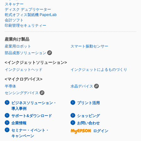
スキャナー
ディスク デュプリケーター
乾式オフィス製紙機 PaperLab
会計ソフト
印刷管理セキュリティー
産業向け製品
産業用ロボット
スマート振動センサー
部品成形ソリューション
<インクジェットソリューション>
インクジェットヘッド
インクジェットによるものづくり
<マイクロデバイス>
半導体
水晶デバイス
センシングデバイス
ビジネスソリューション・
プリント活用
導入事例
サポート&ダウンロード
ショッピング
企業情報
お問い合わせ
セミナー・イベント・
ログイン
キャンペーン