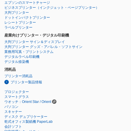
エプソンのスマートチャージ
ビジネスプリンター
（インクジェット・ページプリンター）
大判プリンター
ドットインパクトプリンター
レシートプリンター
ラベルプリンター
産業向けプリンター・デジタル印刷機
大判プリンター サイン＆ディスプレイ
大判プリンター グッズ・アパレル・ソフトサイン
業務用写真・プリントシステム
デジタルラベル印刷機
デジタル捺染機
消耗品
プリンター消耗品
プリンター製品情報
プロジェクター
スマートグラス
ウオッチ：Orient Star / Orient
パソコン
スキャナー
ディスク デュプリケーター
乾式オフィス製紙機 PaperLab
会計ソフト