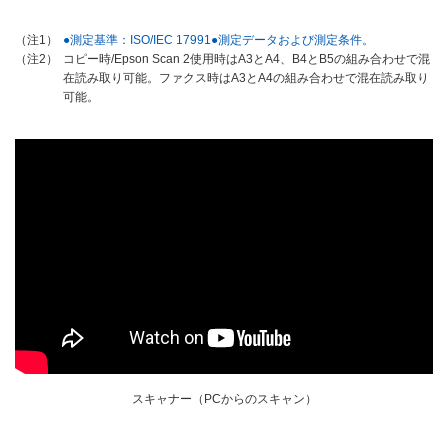
●測定基準：ISO/IEC 17991●測定データおよび測定条件。
（注1）
コピー時/Epson Scan 2使用時はA3とA4、B4とB5の組み合わせで混
（注2）
在読み取り可能。ファクス時はA3とA4の組み合わせで混在読み取り
可能。
スキャナー（PCからのスキャン）