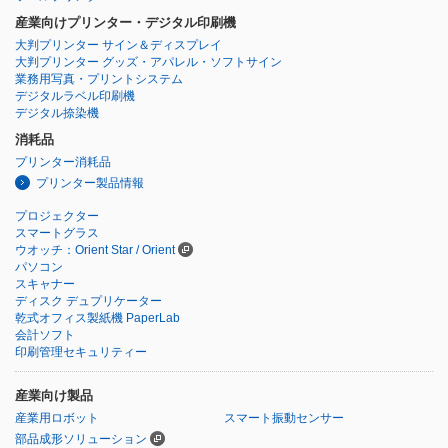
産業向けプリンター・デジタル印刷機
大判プリンター サイン＆ディスプレイ
大判プリンター グッズ・アパレル・ソフトサイン
業務用写真・プリントシステム
デジタルラベル印刷機
デジタル捺染機
消耗品
プリンター消耗品
プリンター製品情報
プロジェクター
スマートグラス
ウオッチ：Orient Star / Orient
パソコン
スキャナー
ディスク デュプリケーター
乾式オフィス製紙機 PaperLab
会計ソフト
印刷管理セキュリティー
産業向け製品
産業用ロボット
スマート振動センサー
部品成形ソリューション