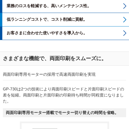
セミナー・イベント・キャンペーン
業務のロスを軽減する、高いメンテナンス性。
「MyEPSON」ログイン
低ランニングコストで、コスト削減に貢献。
お客さまに合わせた使いやすさを導入から。
さまざまな機能で、両面印刷をスムーズに。
両面印刷専用モーターの採用で高速両面印刷を実現
GP-730は2つの技術により両面印刷スピードと片面印刷スピードの
差を短縮。両面印刷と片面印刷の印刷待ち時間が同程度になりまし
た。
両面印刷専用モーター搭載でモーター切り替えの時間を省略。