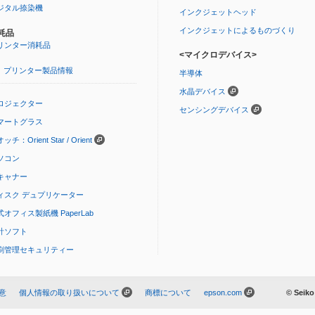
ジタル捺染機
インクジェットヘッド
インクジェットによるものづくり
耗品
リンター消耗品
<マイクロデバイス>
プリンター製品情報
半導体
水晶デバイス
ロジェクター
センシングデバイス
マートグラス
ッチ：Orient Star / Orient
ソコン
キャナー
ィスク デュプリケーター
式オフィス製紙機 PaperLab
計ソフト
刷管理セキュリティー
意
個人情報の取り扱いについて
商標について
epson.com
© Seiko