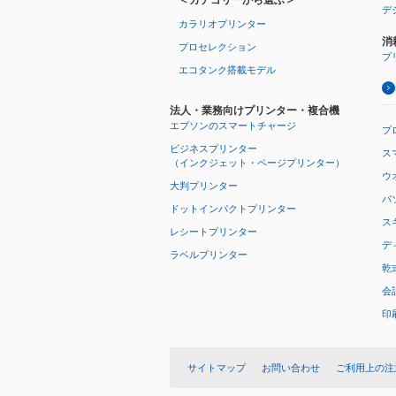
＜カテゴリーから選ぶ＞
デ
カラリオプリンター
消
プロセレクション
プ
エコタンク搭載モデル
法人・業務向けプリンター・複合機
エプソンのスマートチャージ
プ
ビジネスプリンター
ス
（インクジェット・ページプリンター）
ウオ
大判プリンター
パ
ドットインパクトプリンター
ス
レシートプリンター
デ
ラベルプリンター
乾
会
印
サイトマップ
お問い合わせ
ご利用上の注