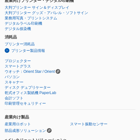
産業向けプリンター・デジタル印刷機
大判プリンター サイン＆ディスプレイ
大判プリンター グッズ・アパレル・ソフトサイン
業務用写真・プリントシステム
デジタルラベル印刷機
デジタル捺染機
消耗品
プリンター消耗品
プリンター製品情報
プロジェクター
スマートグラス
ウオッチ：Orient Star / Orient
パソコン
スキャナー
ディスク デュプリケーター
乾式オフィス製紙機 PaperLab
会計ソフト
印刷管理セキュリティー
産業向け製品
産業用ロボット
スマート振動センサー
部品成形ソリューション