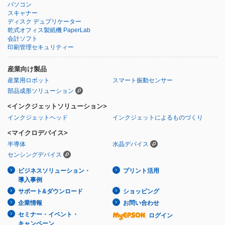
パソコン
スキャナー
ディスク デュプリケーター
乾式オフィス製紙機 PaperLab
会計ソフト
印刷管理セキュリティー
産業向け製品
産業用ロボット
スマート振動センサー
部品成形ソリューション
<インクジェットソリューション>
インクジェットヘッド
インクジェットによるものづくり
<マイクロデバイス>
半導体
水晶デバイス
センシングデバイス
ビジネスソリューション・
プリント活用
導入事例
サポート&ダウンロード
ショッピング
企業情報
お問い合わせ
セミナー・イベント・
ログイン
キャンペーン