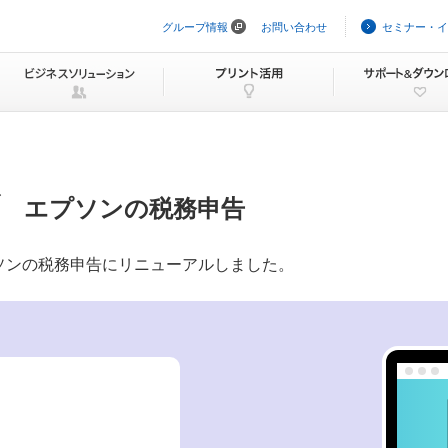
グループ情報
お問い合わせ
セミナー・イ
ナ
ビ
ゲ
ー
シ
ョ
ン
を
ス
キ
ッ
エプソンの税務申告
プ
プソンの税務申告にリニューアルしました。