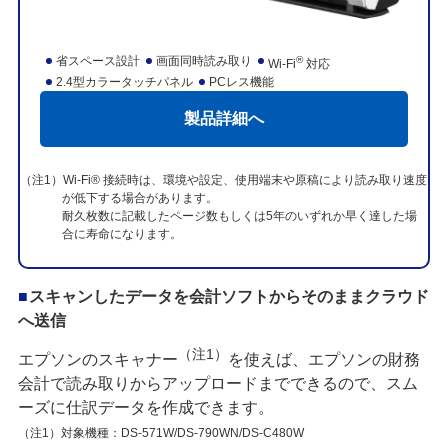
省スペース設計
画面同時読み取り
®
Wi-Fi
対応
2.4型カラータッチパネル
PCレス機能
製品詳細へ
（注1）Wi-Fi® 接続時は、環境や設定、使用端末や原稿により読み取り速度
が低下する場合があります。
耐久枚数に記載したページ数もしくは5年のいずれか早く達した場
合に寿命になります。
スキャンしたデータを会計ソフトからそのままクラウド
へ送信
（注1）
エプソンのスキャナー
を使えば、エプソンの財務
会計で読み取りからアップロードまでできるので、スム
ーズに仕訳データを作成できます。
（注1）対象機種：DS-571W/DS-790WN/DS-C480W