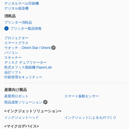
デジタルラベル印刷機
デジタル捺染機
消耗品
プリンター消耗品
プリンター製品情報
プロジェクター
スマートグラス
ウオッチ：Orient Star / Orient
パソコン
スキャナー
ディスク デュプリケーター
乾式オフィス製紙機 PaperLab
会計ソフト
印刷管理セキュリティー
産業向け製品
産業用ロボット
スマート振動センサー
部品成形ソリューション
<インクジェットソリューション>
インクジェットヘッド
インクジェットによるものづくり
<マイクロデバイス>