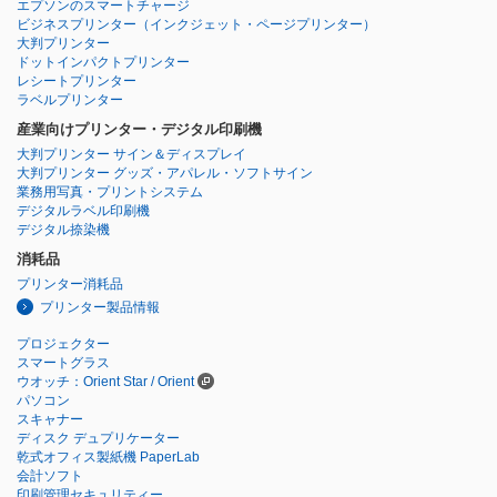
エプソンのスマートチャージ
ビジネスプリンター
（インクジェット・ページプリンター）
大判プリンター
ドットインパクトプリンター
レシートプリンター
ラベルプリンター
産業向けプリンター・デジタル印刷機
大判プリンター サイン＆ディスプレイ
大判プリンター グッズ・アパレル・ソフトサイン
業務用写真・プリントシステム
デジタルラベル印刷機
デジタル捺染機
消耗品
プリンター消耗品
プリンター製品情報
プロジェクター
スマートグラス
ウオッチ：Orient Star / Orient
パソコン
スキャナー
ディスク デュプリケーター
乾式オフィス製紙機 PaperLab
会計ソフト
印刷管理セキュリティー