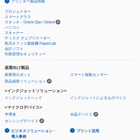
プリンター製品情報
プロジェクター
スマートグラス
ウオッチ：Orient Star / Orient
パソコン
スキャナー
ディスク デュプリケーター
乾式オフィス製紙機 PaperLab
会計ソフト
印刷管理セキュリティー
産業向け製品
産業用ロボット
スマート振動センサー
部品成形ソリューション
<インクジェットソリューション>
インクジェットヘッド
インクジェットによるものづくり
<マイクロデバイス>
半導体
水晶デバイス
センシングデバイス
ビジネスソリューション・
プリント活用
導入事例