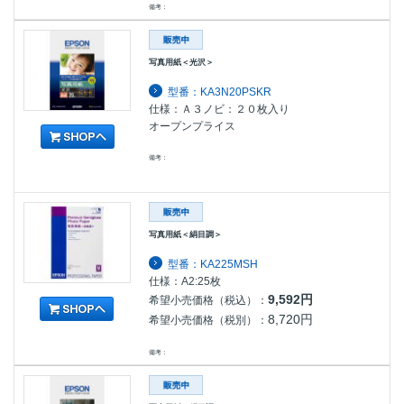
備考：
写真用紙＜光沢＞
型番：KA3N20PSKR
仕様：Ａ３ノビ：２０枚入り
オープンプライス
備考：
写真用紙＜絹目調＞
型番：KA225MSH
仕様：A2:25枚
9,592円
希望小売価格（税込）：
8,720円
希望小売価格（税別）：
備考：