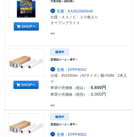
写真用紙＜絹目調＞
型番：KA3N20MSHR
仕様：Ａ３ノビ：２０枚入り
オープンプライス
備考：
普通紙ロール＜厚手＞
型番：EPPP90A2
仕様：約420mm（A2サイズ）幅×50M 2本入
り
6,600円
希望小売価格（税込）：
6,000円
希望小売価格（税別）：
備考：
普通紙ロール＜厚手＞
型番：EPPP90B2