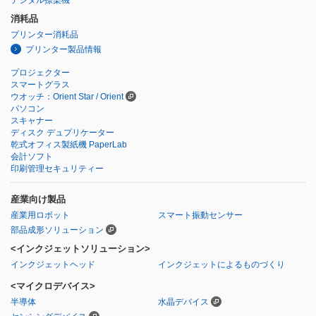
消耗品
プリンター消耗品
プリンター製品情報
プロジェクター
スマートグラス
ウオッチ：Orient Star / Orient
パソコン
スキャナー
ディスク デュプリケーター
乾式オフィス製紙機 PaperLab
会計ソフト
印刷管理セキュリティー
産業向け製品
産業用ロボット
スマート振動センサー
部品成形ソリューション
<インクジェットソリューション>
インクジェットヘッド
インクジェットによるものづくり
<マイクロデバイス>
半導体
水晶デバイス