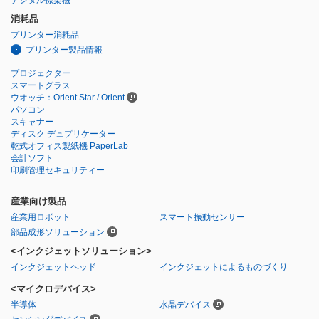
消耗品
プリンター消耗品
プリンター製品情報
プロジェクター
スマートグラス
ウオッチ：Orient Star / Orient
パソコン
スキャナー
ディスク デュプリケーター
乾式オフィス製紙機 PaperLab
会計ソフト
印刷管理セキュリティー
産業向け製品
産業用ロボット
スマート振動センサー
部品成形ソリューション
<インクジェットソリューション>
インクジェットヘッド
インクジェットによるものづくり
<マイクロデバイス>
半導体
水晶デバイス