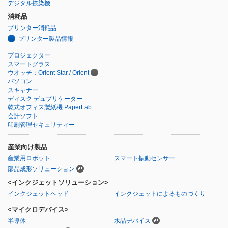
デジタル捺染機
消耗品
プリンター消耗品
プリンター製品情報
プロジェクター
スマートグラス
ウオッチ：Orient Star / Orient
パソコン
スキャナー
ディスク デュプリケーター
乾式オフィス製紙機 PaperLab
会計ソフト
印刷管理セキュリティー
産業向け製品
産業用ロボット
スマート振動センサー
部品成形ソリューション
<インクジェットソリューション>
インクジェットヘッド
インクジェットによるものづくり
<マイクロデバイス>
半導体
水晶デバイス